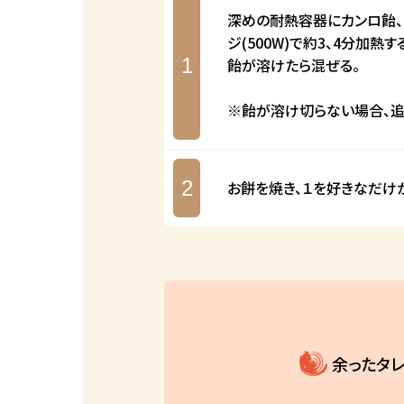
深めの耐熱容器にカンロ飴、
ジ(500W)で約3、4分加熱す
1
飴が溶けたら混ぜる。
※飴が溶け切らない場合、追
2
お餅を焼き、１を好きなだけ
余ったタ