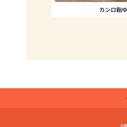
カンロ飴
お