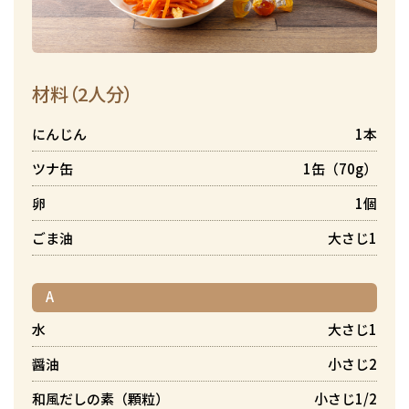
材料（2人分）
にんじん
1本
ツナ缶
1缶（70g）
卵
1個
ごま油
大さじ1
A
水
大さじ1
醤油
小さじ2
和風だしの素（顆粒）
小さじ1/2