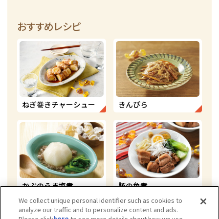
おすすめレシピ
ねぎ巻きチャーシュー
きんぴら
かぶのうま塩煮
豚の角煮
We collect unique personal identifier such as cookies to
analyze our traffic and to personalize content and ads.
Please click
here
to see more details about how we use