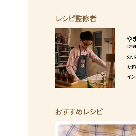
レシピ監修者
や
【料
SN
た料
イン
おすすめレシピ