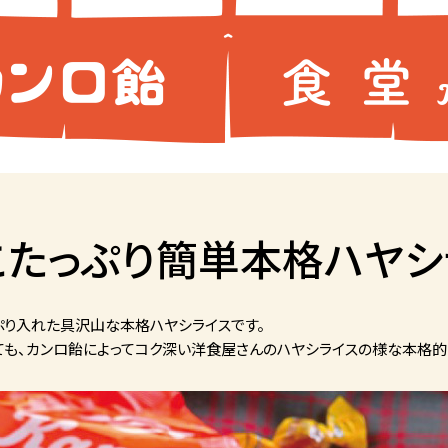
こたっぷり簡単本格ハヤシ
ぷり入れた具沢山な本格ハヤシライスです。
ても、カンロ飴によってコク深い洋食屋さんのハヤシライスの様な本格的