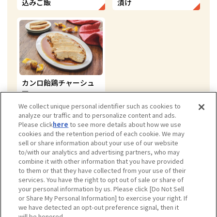
込みご飯
漬け
カンロ飴鶏チャーシュ
ー
We collect unique personal identifier such as cookies to
analyze our traffic and to personalize content and ads.
Please click
here
to see more details about how we use
cookies and the retention period of each cookie. We may
sell or share information about your use of our website
to/with our analytics and advertising partners, who may
combine it with other information that you have provided
to them or that they have collected from your use of their
services. You have the right to opt out of sale or share of
your personal information by us. Please click [Do Not Sell
or Share My Personal Information] to exercise your right. If
お問い合わせ窓口
プライバシーポリシー
ソーシャルメディアポリシー
we have detected an opt-out preference signal, then it
ご利用規約
will be honored.