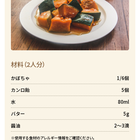
材料（2人分）
かぼちゃ
1/6個
カンロ飴
5個
水
80ml
バター
5g
醤油
2～3滴
※使用する食材のアレルギー情報をご確認ください。