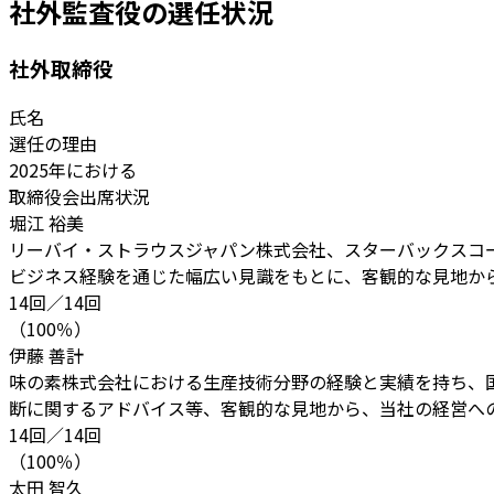
社外監査役の選任状況
社外取締役
氏名
選任の理由
2025年における
取締役会出席状況
堀江 裕美
リーバイ・ストラウスジャパン株式会社、スターバックスコーヒー
ビジネス経験を通じた幅広い見識をもとに、客観的な見地か
14回／14回
（100％）
伊藤 善計
味の素株式会社における生産技術分野の経験と実績を持ち、
断に関するアドバイス等、客観的な見地から、当社の経営へ
14回／14回
（100％）
太田 智久