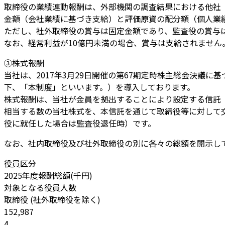
取締役の業績連動報酬は、外部機関の調査結果における他社
金額（会社業績に基づき支給）と評価原資の配分額（個人業
ただし、社外取締役の賞与は固定金額であり、監査役の賞与
なお、経常利益が10億円未満の場合、賞与は支給されません
③株式報酬
当社は、2017年3月29日開催の第67期定時株主総会決
下、「本制度」といいます。）を導入しております。
株式報酬は、当社が金員を拠出することにより設定する信託
相当する数の当社株式を、本信託を通じて取締役等に対して
役に就任した場合は監査役退任時）です。
なお、社内取締役及び社外取締役の別に各々の総額を開示し
役員区分
2025年度報酬総額(千円)
対象となる役員人数
取締役 (社外取締役を除く)
152,987
4