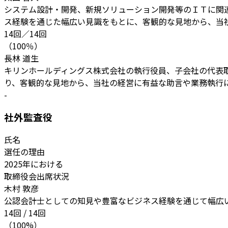
システム設計・開発、新規ソリューション開発等のＩＴに関
ス経験を通じた幅広い見識をもとに、客観的な見地から、当
14回／14回
（100％）
長林 道生
キリンホールディングス株式会社の執行役員、子会社の代表
り、客観的な見地から、当社の経営に有益な助言や業務執行
-
社外監査役
氏名
選任の理由
2025年における
取締役会出席状況
木村 敦彦
公認会計士としての知見や豊富なビジネス経験を通じて幅広
14回 / 14回
（100%）